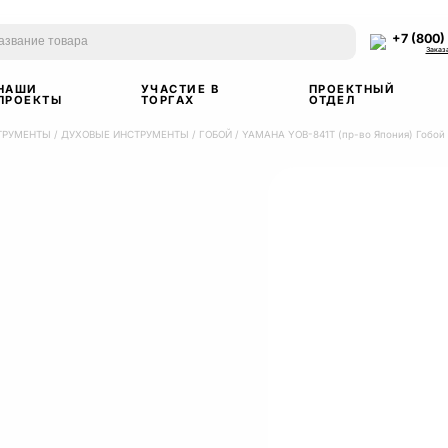
+7 (800)
Заказ
НАШИ
УЧАСТИЕ В
ПРОЕКТНЫЙ
ПРОЕКТЫ
ТОРГАХ
ОТДЕЛ
ТРУМЕНТЫ
/
ДУХОВЫЕ ИНСТРУМЕНТЫ
/
ГОБОЙ
/
YAMAHA YOB-841T (пр-во Япония) Гобой