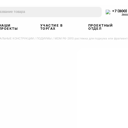
+7 (800)
Заказ
НАШИ
УЧАСТИЕ В
ПРОЕКТНЫЙ
ПРОЕКТЫ
ТОРГАХ
ОТДЕЛ
АЛЬНЫЕ КОНСТРУКЦИИ
/
ПОДИУМЫ
/
MDM Р6-2810 растяжка для подиума или фрагмен