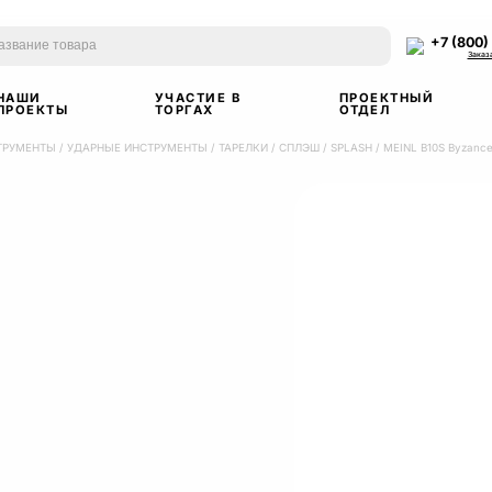
+7 (800)
Заказ
НАШИ
УЧАСТИЕ В
ПРОЕКТНЫЙ
ПРОЕКТЫ
ТОРГАХ
ОТДЕЛ
ТРУМЕНТЫ
/
УДАРНЫЕ ИНСТРУМЕНТЫ
/
ТАРЕЛКИ
/
СПЛЭШ / SPLASH
/
MEINL B10S Byzance 